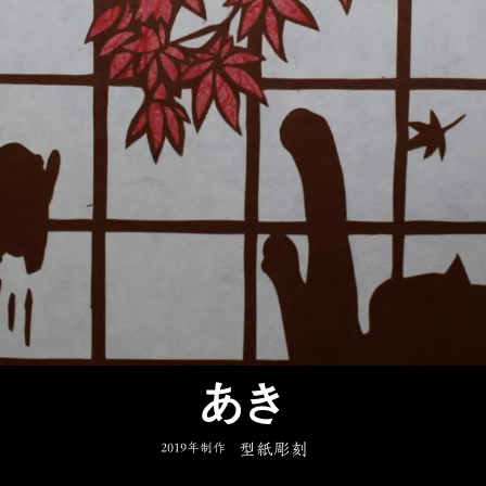
あき
2019年制作
型紙彫刻