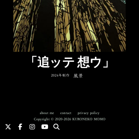
「追ッテ 想ウ」
2024年制作
風景
about me
contact
privacy policy
Copyright © 2020-2026 KURONEKO MOMO