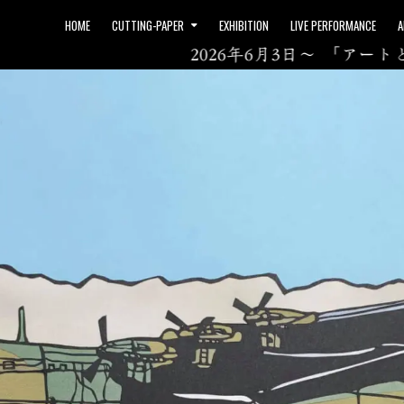
HOME
CUTTING-PAPER
EXHIBITION
LIVE PERFORMANCE
A
2026年6月3日～ 「アートと暮らし 