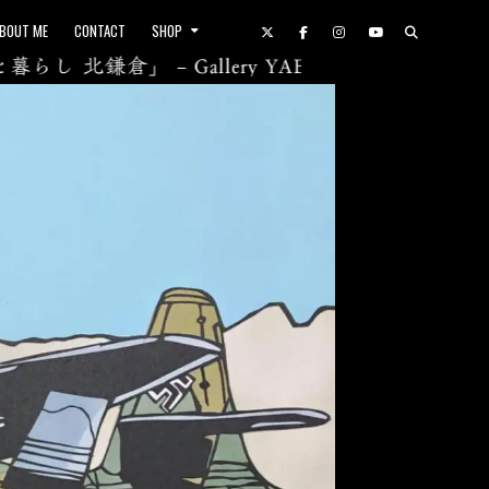
BOUT ME
CONTACT
SHOP
北鎌倉」 – Gallery YAEZAKURA